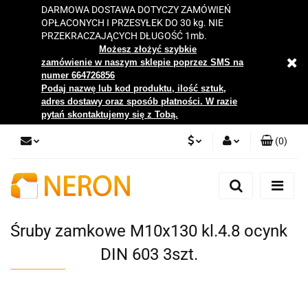
DARMOWA DOSTAWA DOTYCZY ZAMÓWIEŃ
OPŁACONYCH I PRZESYŁEK DO 30 kg. NIE
PRZEKRACZAJĄCYCH DŁUGOŚĆ 1mb.
Możesz złożyć szybkie
zamówienie w naszym sklepie poprzez SMS na
numer 664726856
Podaj nazwę lub kod produktu, ilość sztuk,
adres dostawy oraz sposób płatności. W razie
pytań skontaktujemy się z Tobą.
(
0
)
PLN
Zaloguj się
Zarejestruj się
EUR
Dodaj zgłoszenie
Śruby zamkowe M10x130 kl.4.8 ocynk
Zgody cookies
DIN 603 3szt.