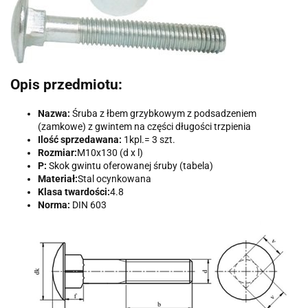
Opis przedmiotu:
Nazwa:
Śruba z łbem grzybkowym z podsadzeniem
(zamkowe) z gwintem na części długości trzpienia
Ilość sprzedawana:
1kpl.= 3 szt.
Rozmiar:
M10x130 (d x l)
P:
Skok gwintu oferowanej śruby (tabela)
Materiał:
Stal ocynkowana
Klasa twardości:
4.8
Norma:
DIN 603