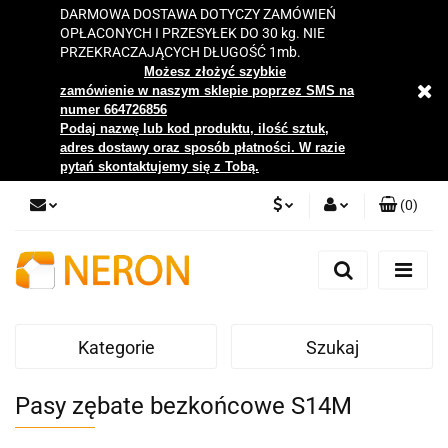
DARMOWA DOSTAWA DOTYCZY ZAMÓWIEŃ
OPŁACONYCH I PRZESYŁEK DO 30 kg. NIE
PRZEKRACZAJĄCYCH DŁUGOŚĆ 1mb.
Możesz złożyć szybkie
zamówienie w naszym sklepie poprzez SMS na
numer 664726856
Podaj nazwę lub kod produktu, ilość sztuk,
adres dostawy oraz sposób płatności. W razie
pytań skontaktujemy się z Tobą.
(
0
)
PLN
Zaloguj się
Zarejestruj się
EUR
Dodaj zgłoszenie
Kategorie
Szukaj
Zgody cookies
Pasy zębate bezkońcowe S14M