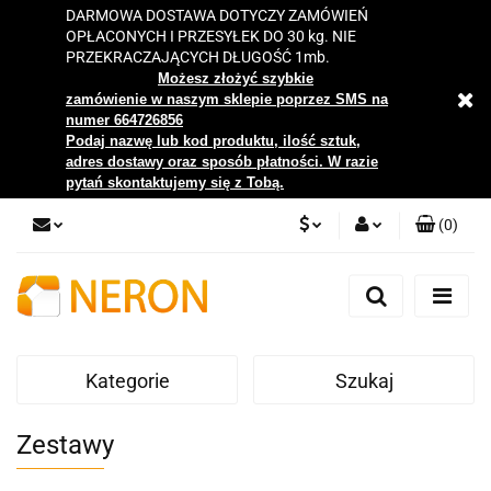
DARMOWA DOSTAWA DOTYCZY ZAMÓWIEŃ
OPŁACONYCH I PRZESYŁEK DO 30 kg. NIE
PRZEKRACZAJĄCYCH DŁUGOŚĆ 1mb.
Możesz złożyć szybkie
zamówienie w naszym sklepie poprzez SMS na
numer 664726856
Podaj nazwę lub kod produktu, ilość sztuk,
adres dostawy oraz sposób płatności. W razie
pytań skontaktujemy się z Tobą.
(
0
)
PLN
Zaloguj się
Zarejestruj się
EUR
Dodaj zgłoszenie
Kategorie
Szukaj
Zgody cookies
Zestawy