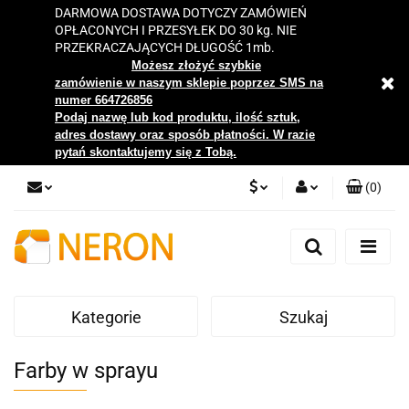
DARMOWA DOSTAWA DOTYCZY ZAMÓWIEŃ
OPŁACONYCH I PRZESYŁEK DO 30 kg. NIE
PRZEKRACZAJĄCYCH DŁUGOŚĆ 1mb.
Możesz złożyć szybkie
zamówienie w naszym sklepie poprzez SMS na
numer 664726856
Podaj nazwę lub kod produktu, ilość sztuk,
adres dostawy oraz sposób płatności. W razie
pytań skontaktujemy się z Tobą.
(
0
)
PLN
Zaloguj się
Zarejestruj się
EUR
Dodaj zgłoszenie
Kategorie
Szukaj
Zgody cookies
Farby w sprayu