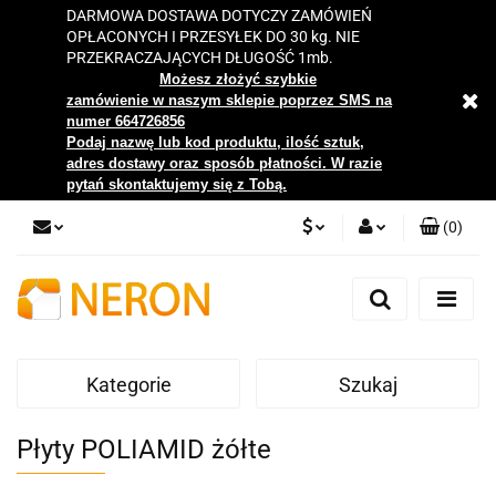
DARMOWA DOSTAWA DOTYCZY ZAMÓWIEŃ
OPŁACONYCH I PRZESYŁEK DO 30 kg. NIE
PRZEKRACZAJĄCYCH DŁUGOŚĆ 1mb.
Możesz złożyć szybkie
zamówienie w naszym sklepie poprzez SMS na
numer 664726856
Podaj nazwę lub kod produktu, ilość sztuk,
adres dostawy oraz sposób płatności. W razie
pytań skontaktujemy się z Tobą.
(
0
)
PLN
Zaloguj się
Zarejestruj się
EUR
Dodaj zgłoszenie
Kategorie
Szukaj
Zgody cookies
Płyty POLIAMID żółte