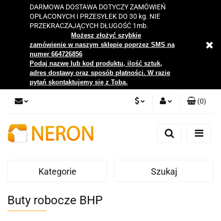
DARMOWA DOSTAWA DOTYCZY ZAMÓWIEŃ
OPŁACONYCH I PRZESYŁEK DO 30 kg. NIE
PRZEKRACZAJĄCYCH DŁUGOŚĆ 1mb.
Możesz złożyć szybkie
zamówienie w naszym sklepie poprzez SMS na
numer 664726856
Podaj nazwę lub kod produktu, ilość sztuk,
adres dostawy oraz sposób płatności. W razie
pytań skontaktujemy się z Tobą.
(
0
)
PLN
Zaloguj się
Zarejestruj się
EUR
Dodaj zgłoszenie
Kategorie
Szukaj
Zgody cookies
Buty robocze BHP