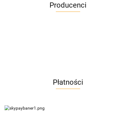
Producenci
A4M
Płatności
AC BlueLine