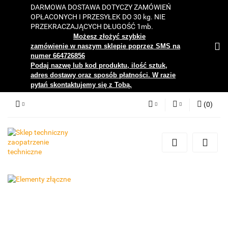
DARMOWA DOSTAWA DOTYCZY ZAMÓWIEŃ
OPŁACONYCH I PRZESYŁEK DO 30 kg. NIE
PRZEKRACZAJĄCYCH DŁUGOŚĆ 1mb.
Możesz złożyć szybkie
zamówienie w naszym sklepie poprzez SMS na
numer 664726856
Podaj nazwę lub kod produktu, ilość sztuk,
adres dostawy oraz sposób płatności. W razie
pytań skontaktujemy się z Tobą.
(
0
)
PLN
Zaloguj się
Zarejestruj się
EUR
Dodaj zgłoszenie
Zgody cookies