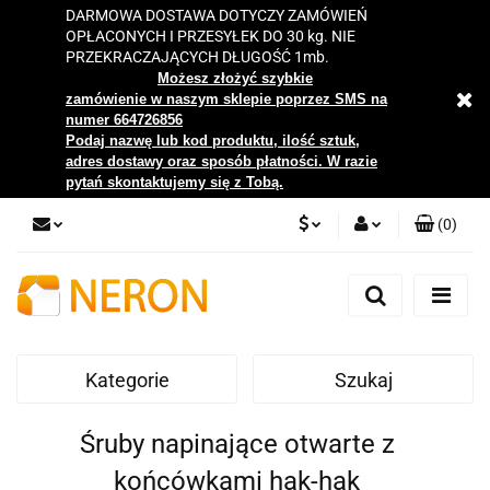
DARMOWA DOSTAWA DOTYCZY ZAMÓWIEŃ
OPŁACONYCH I PRZESYŁEK DO 30 kg. NIE
PRZEKRACZAJĄCYCH DŁUGOŚĆ 1mb.
Możesz złożyć szybkie
zamówienie w naszym sklepie poprzez SMS na
numer 664726856
Podaj nazwę lub kod produktu, ilość sztuk,
adres dostawy oraz sposób płatności. W razie
pytań skontaktujemy się z Tobą.
(
0
)
PLN
Zaloguj się
Zarejestruj się
EUR
Dodaj zgłoszenie
Kategorie
Szukaj
Zgody cookies
Śruby napinające otwarte z
końcówkami hak-hak