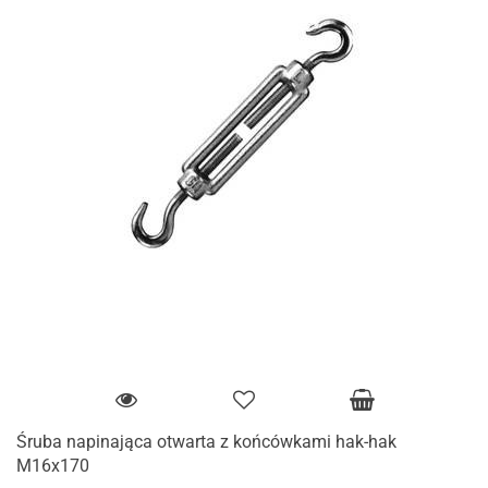
Śruba napinająca otwarta z końcówkami hak-hak
M16x170