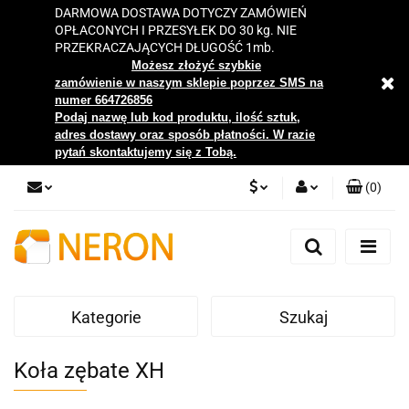
DARMOWA DOSTAWA DOTYCZY ZAMÓWIEŃ
OPŁACONYCH I PRZESYŁEK DO 30 kg. NIE
PRZEKRACZAJĄCYCH DŁUGOŚĆ 1mb.
Możesz złożyć szybkie
zamówienie w naszym sklepie poprzez SMS na
numer 664726856
Podaj nazwę lub kod produktu, ilość sztuk,
adres dostawy oraz sposób płatności. W razie
pytań skontaktujemy się z Tobą.
(
0
)
PLN
Zaloguj się
Zarejestruj się
EUR
Dodaj zgłoszenie
Kategorie
Szukaj
Zgody cookies
Koła zębate XH