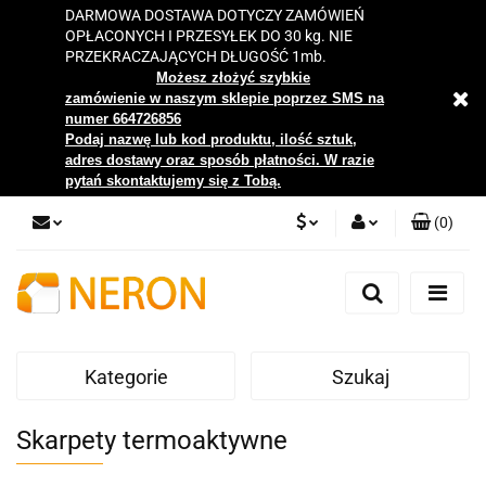
DARMOWA DOSTAWA DOTYCZY ZAMÓWIEŃ
OPŁACONYCH I PRZESYŁEK DO 30 kg. NIE
PRZEKRACZAJĄCYCH DŁUGOŚĆ 1mb.
Możesz złożyć szybkie
zamówienie w naszym sklepie poprzez SMS na
numer 664726856
Podaj nazwę lub kod produktu, ilość sztuk,
adres dostawy oraz sposób płatności. W razie
pytań skontaktujemy się z Tobą.
(
0
)
PLN
Zaloguj się
Zarejestruj się
EUR
Dodaj zgłoszenie
Kategorie
Szukaj
Zgody cookies
Skarpety termoaktywne