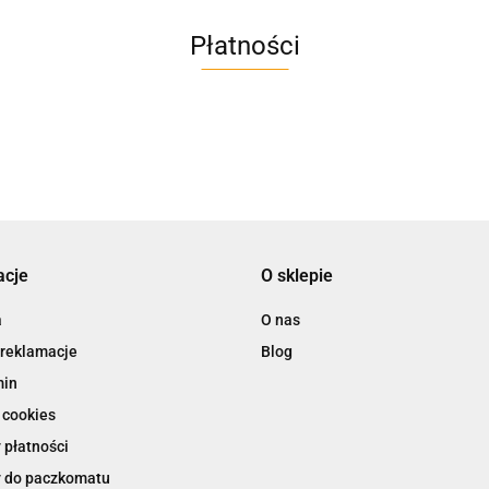
Płatności
acje
O sklepie
a
O nas
 reklamacje
Blog
min
 cookies
 płatności
 do paczkomatu