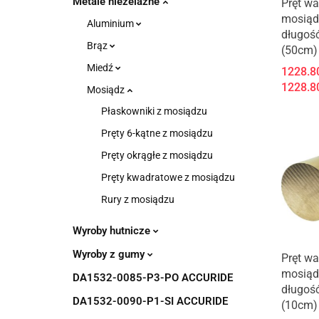
Metale nieżelazne
Pręt wa
mosiąd
Aluminium
długoś
Brąz
(50cm)
Miedź
1228.8
1228.8
Mosiądz
Płaskowniki z mosiądzu
Pręty 6-kątne z mosiądzu
Pręty okrągłe z mosiądzu
Pręty kwadratowe z mosiądzu
Rury z mosiądzu
Wyroby hutnicze
Wyroby z gumy
Pręt wa
mosiąd
DA1532-0085-P3-PO ACCURIDE
długoś
DA1532-0090-P1-SI ACCURIDE
(10cm)