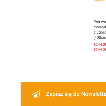
Pręt wa
mosiąd
długoś
(100cm
1244.2
1244.2
Zapisz się do Newslett