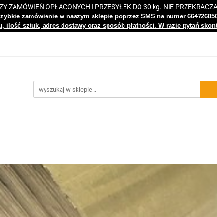
 ZAMÓWIEŃ OPŁACONYCH I PRZESYŁEK DO 30 kg. NIE PRZEKRACZ
i
Nowości
Bestsellery
Kontakt
Centrum Wiedz
szybkie zamówienie w naszym sklepie poprzez SMS na numer 66472685
, ilość sztuk, adres dostawy oraz sposób płatności. W razie pytań skon
gi
Nowości
Bestsellery
Kontakt
Centrum Wiedzy