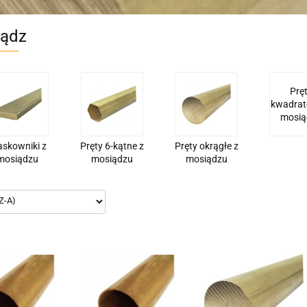
ądz
Prę
kwadrat
mosią
askowniki z
Pręty 6-kątne z
Pręty okrągłe z
mosiądzu
mosiądzu
mosiądzu