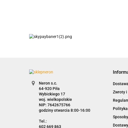
Inform
Neron s.c.
Dostaw
Zwroty i
Wybickiego 17
woj. wielkopolskie
Regula
NIP: 7642675766
Polityka
godziny otwarcia 8:00-16:00
Sposoby
Dostawy
602 669 863