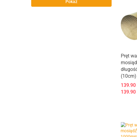
Pokaż
Pręt wa
mosiąd
długoś
(10cm)
139.90
139.90