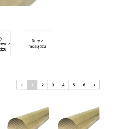
ty
Rury z
owe z
mosiądzu
dzu
1
2
3
4
5
6