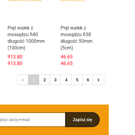
Pręt wałek z
Pręt wałek z
mosiądzu fi40
mosiądzu fi38
długość 1000mm
długość 50mm
(100cm)
(5cm)
913.80
46.65
913.80
46.65
1
2
3
4
5
6