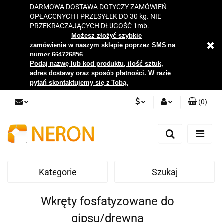
DARMOWA DOSTAWA DOTYCZY ZAMÓWIEŃ
OPŁACONYCH I PRZESYŁEK DO 30 kg. NIE
PRZEKRACZAJĄCYCH DŁUGOŚĆ 1mb.
Możesz złożyć szybkie
zamówienie w naszym sklepie poprzez SMS na
numer 664726856
Podaj nazwę lub kod produktu, ilość sztuk,
adres dostawy oraz sposób płatności. W razie
pytań skontaktujemy się z Tobą.
(
0
)
PLN
Zaloguj się
Zarejestruj się
EUR
Dodaj zgłoszenie
Kategorie
Szukaj
Zgody cookies
Wkręty fosfatyzowane do
gipsu/drewna