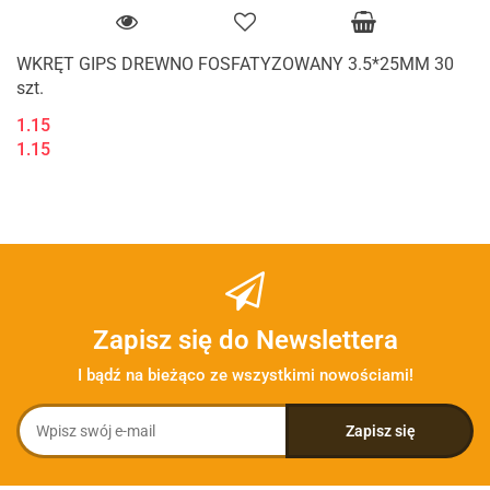
WKRĘT GIPS DREWNO FOSFATYZOWANY 3.5*25MM 30
szt.
1.15
1.15
Zapisz się do Newslettera
I bądź na bieżąco ze wszystkimi nowościami!