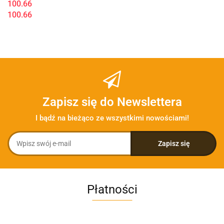
100.66
100.66
Zapisz się do Newslettera
I bądź na bieżąco ze wszystkimi nowościami!
Płatności