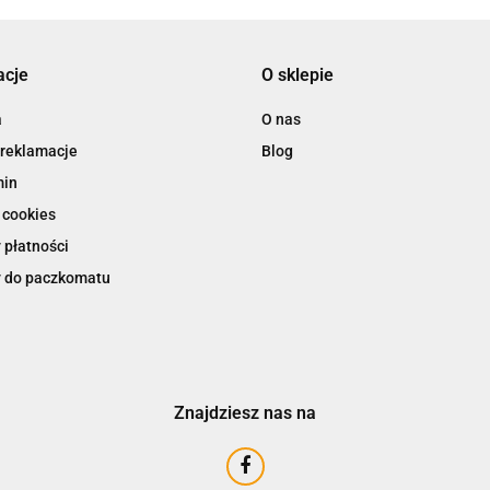
acje
O sklepie
a
O nas
 reklamacje
Blog
min
 cookies
 płatności
 do paczkomatu
Znajdziesz nas na