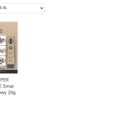
PPER
E Smar
owy 20g