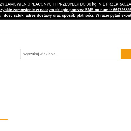
 ZAMÓWIEŃ OPŁACONYCH I PRZESYŁEK DO 30 kg. NIE PRZEKRACZ
i
Nowości
Bestsellery
Kontakt
Centrum Wiedz
szybkie zamówienie w naszym sklepie poprzez SMS na numer 66472685
, ilość sztuk, adres dostawy oraz sposób płatności. W razie pytań skon
gi
Nowości
Bestsellery
Kontakt
Centrum Wiedzy