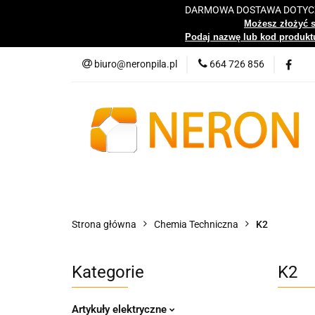
DARMOWA DOSTAWA DOTYCZY
Katalog
Możesz złożyć 
Podaj nazwę lub kod produktu
biuro@neronpila.pl
664 726 856
Wszystkie kategorie
Katalo
Strona główna
Chemia Techniczna
K2
Kategorie
K2
Artykuły elektryczne