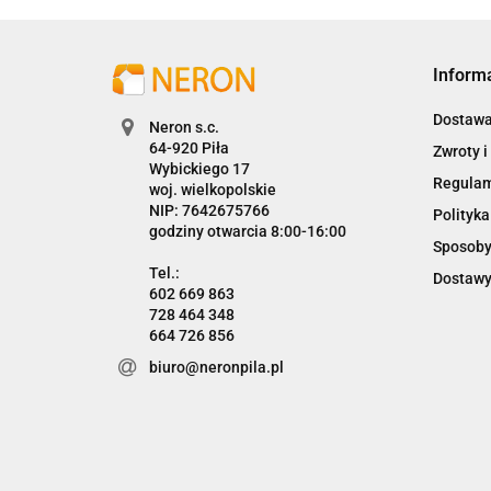
Inform
Dostaw
Neron s.c.
Zwroty i
Wybickiego 17
Regula
woj. wielkopolskie
NIP: 7642675766
Polityka
godziny otwarcia 8:00-16:00
Sposoby
Dostawy
602 669 863
728 464 348
664 726 856
biuro@neronpila.pl