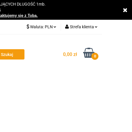
AJĄCYCH DŁUGOŚĆ 1mb.
y
6
taktujemy się z Tobą.
Waluta:
PLN
Strefa klienta
PLN
Zaloguj się
EUR
Zarejestruj się
0,00 zł
0
Dodaj zgłoszenie
Zgody cookies