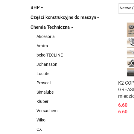
BHP
Części konstrukcyjne do maszyn
Chemia Techniczna
Akcesoria
Amtra
beko TECLINE
Johansson
Loctite
K2 CO
Proseal
GREAS
Simalube
miedzi
Kluber
6.60
Versachem
6.60
Wiko
CX