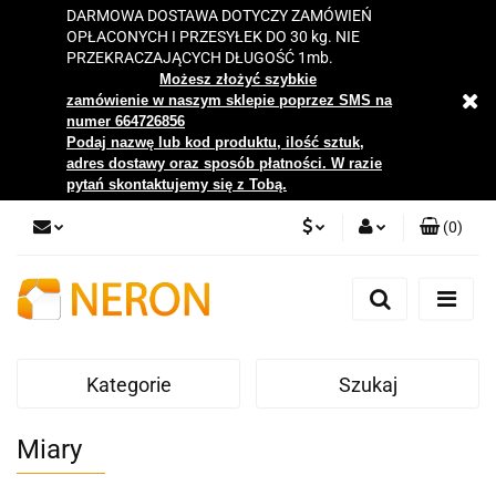
DARMOWA DOSTAWA DOTYCZY ZAMÓWIEŃ
OPŁACONYCH I PRZESYŁEK DO 30 kg. NIE
PRZEKRACZAJĄCYCH DŁUGOŚĆ 1mb.
Możesz złożyć szybkie
zamówienie w naszym sklepie poprzez SMS na
numer 664726856
Podaj nazwę lub kod produktu, ilość sztuk,
adres dostawy oraz sposób płatności. W razie
pytań skontaktujemy się z Tobą.
(
0
)
PLN
Zaloguj się
Zarejestruj się
EUR
Dodaj zgłoszenie
Kategorie
Szukaj
Zgody cookies
Miary