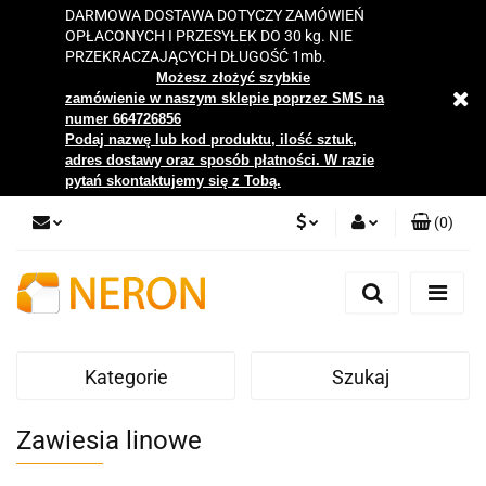
DARMOWA DOSTAWA DOTYCZY ZAMÓWIEŃ
OPŁACONYCH I PRZESYŁEK DO 30 kg. NIE
PRZEKRACZAJĄCYCH DŁUGOŚĆ 1mb.
Możesz złożyć szybkie
zamówienie w naszym sklepie poprzez SMS na
numer 664726856
Podaj nazwę lub kod produktu, ilość sztuk,
adres dostawy oraz sposób płatności. W razie
pytań skontaktujemy się z Tobą.
(
0
)
PLN
Zaloguj się
Zarejestruj się
EUR
Dodaj zgłoszenie
Kategorie
Szukaj
Zgody cookies
Zawiesia linowe