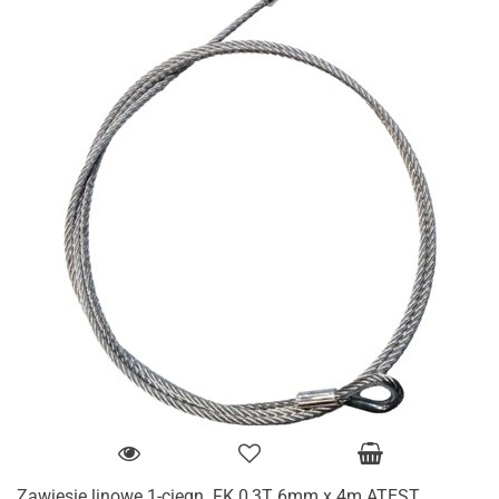
Zawiesie linowe 1-cięgn. FK 0,3T 6mm x 4m ATEST