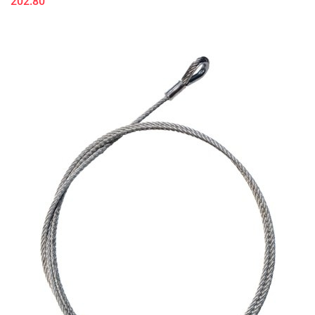
202.80