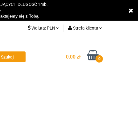
AJĄCYCH DŁUGOŚĆ 1mb.
y
6
taktujemy się z Tobą.
Waluta:
PLN
Strefa klienta
PLN
Zaloguj się
EUR
Zarejestruj się
0,00 zł
0
Dodaj zgłoszenie
Zgody cookies