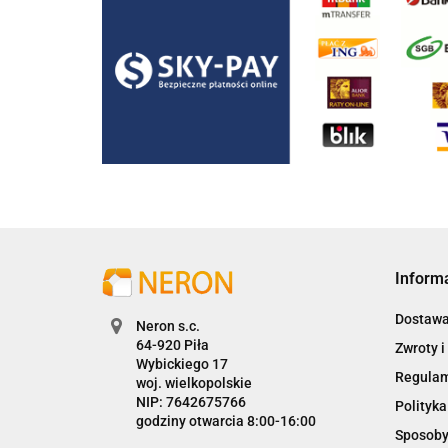
Inform
Dostaw
Neron s.c.
Zwroty i
Wybickiego 17
Regula
woj. wielkopolskie
NIP: 7642675766
Polityka
godziny otwarcia 8:00-16:00
Sposoby