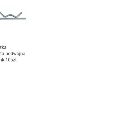
zka
sta podwójna
ynk 10szt