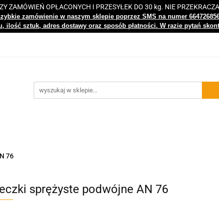
 ZAMÓWIEŃ OPŁACONYCH I PRZESYŁEK DO 30 kg. NIE PRZEKRACZ
i
Nowości
Bestsellery
Kontakt
Centrum Wiedz
szybkie zamówienie w naszym sklepie poprzez SMS na numer 66472685
, ilość sztuk, adres dostawy oraz sposób płatności. W razie pytań skon
gi
Nowości
Bestsellery
Kontakt
Centrum Wiedzy
N 76
eczki sprężyste podwójne AN 76