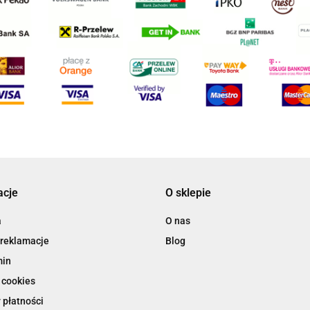
acje
O sklepie
a
O nas
 reklamacje
Blog
min
 cookies
 płatności