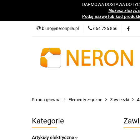
DARMOWA DOSTAWA DOTYCZY
Katalog
Możesz złożyć 
Podaj nazwę lub kod produktu
biuro@neronpila.pl
664 726 856
Wszystkie kategorie
Katalo
Strona główna
Elementy złączne
Zawleczki
A
Kategorie
Zawl
Artykuły elektryczne