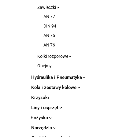
Zawleczki
AN 77
DIN 94
AN 75
AN 76
Kołki rozporowe
Obejmy
Hydraulika i Pneumatyka
Koła i zestawy kołowe
Krzyżaki
Liny i osprzęt
Łożyska
Narzędzia