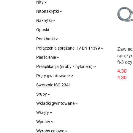
Nity
Nitonakrętki
Nakrętki
Opaski
Podkładki
Połączenia sprężane HV EN 14399
Zawlec
spręży
Pierścienie
fi-3 oc
Preaplikacja (śruby z nylonem)
4.30
Pręty gwintowane
4.30
Sworznie ISO 2341
Śruby
Wkładki gwintowane
Wkręty
Wpusty
Wyroby calowe