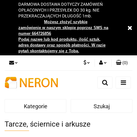
DARMOWA DOSTAWA DOTYCZY ZAMÓWIEŃ
OPŁACONYCH I PRZESYŁEK DO 30 kg. NIE
PRZEKRACZAJĄCYCH DŁUGOŚĆ 1mb.
Możesz złożyć szybkie
zamówienie w naszym sklepie poprzez SMS na
numer 664726856
Podaj nazwę lub kod produktu, ilość sztuk,
adres dostawy oraz sposób płatności. W razie
pytań skontaktujemy się z Tobą.
(
0
)
PLN
Zaloguj się
Zarejestruj się
EUR
Dodaj zgłoszenie
Kategorie
Szukaj
Zgody cookies
Tarcze, ściernice i arkusze