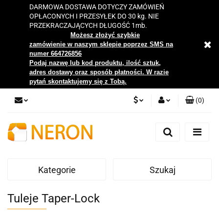
DARMOWA DOSTAWA DOTYCZY ZAMÓWIEŃ
OPŁACONYCH I PRZESYŁEK DO 30 kg. NIE
PRZEKRACZAJĄCYCH DŁUGOŚĆ 1mb.
Możesz złożyć szybkie
zamówienie w naszym sklepie poprzez SMS na
numer 664726856
Podaj nazwę lub kod produktu, ilość sztuk,
adres dostawy oraz sposób płatności. W razie
pytań skontaktujemy się z Tobą.
(
0
)
PLN
Zaloguj się
Zarejestruj się
EUR
Dodaj zgłoszenie
Kategorie
Szukaj
Zgody cookies
Tuleje Taper-Lock