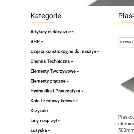
Kategorie
Płas
Artykuły elektryczne
BHP
Części konstrukcyjne do maszyn
Chemia Techniczna
Elementy Tworzywowe
Elementy złączne
Hydraulika i Pneumatyka
Koła i zestawy kołowe
Krzyżaki
Produk
Płasko
Liny i osprzęt
alumin
500m
Łożyska