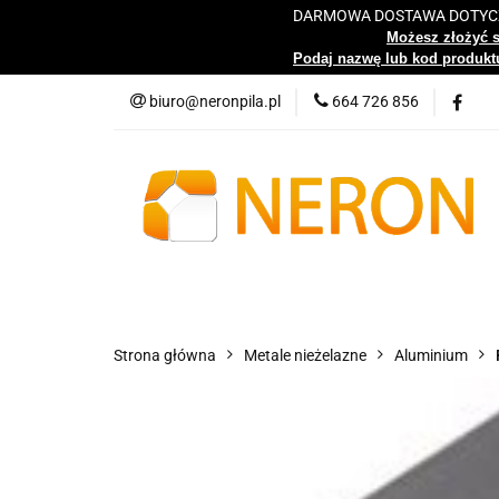
DARMOWA DOSTAWA DOTYCZY
Katalog
Możesz złożyć 
Podaj nazwę lub kod produktu
biuro@neronpila.pl
664 726 856
Wszystkie kategorie
Katalo
Strona główna
Metale nieżelazne
Aluminium