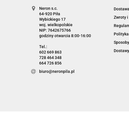
Neron s.c.
Dostaw
Zwroty i
Wybickiego 17
woj. wielkopolskie
Regula
NIP: 7642675766
Polityka
godziny otwarcia 8:00-16:00
Sposoby
Dostawy
602 669 863
728 464 348
664 726 856
biuro@neronpila.pl