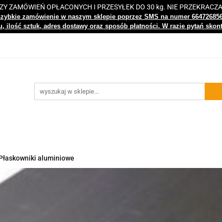
 ZAMÓWIEŃ OPŁACONYCH I PRZESYŁEK DO 30 kg. NIE PRZEKRACZ
i
Nowości
Bestsellery
Kontakt
Centrum Wiedz
szybkie zamówienie w naszym sklepie poprzez SMS na numer 66472685
, ilość sztuk, adres dostawy oraz sposób płatności. W razie pytań skon
gi
Nowości
Bestsellery
Kontakt
Centrum Wiedzy
Płaskowniki aluminiowe