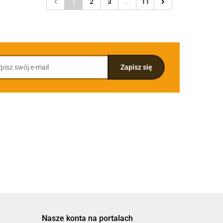
1
2
3
...
11
Nasze konta na portalach