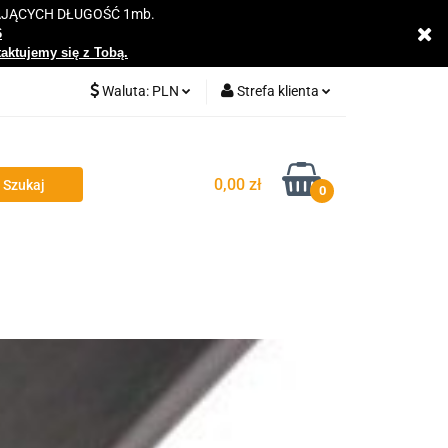
AJĄCYCH DŁUGOŚĆ 1mb.
y
6
taktujemy się z Tobą.
Waluta:
PLN
Strefa klienta
PLN
Zaloguj się
EUR
Zarejestruj się
0,00 zł
0
Dodaj zgłoszenie
Zgody cookies