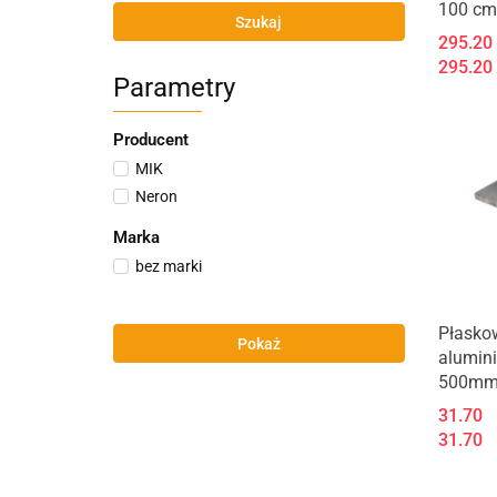
100 cm
Szukaj
295.20
295.20
Parametry
Producent
MIK
Neron
Marka
bez marki
Produk
Płasko
Pokaż
alumin
500m
31.70
31.70