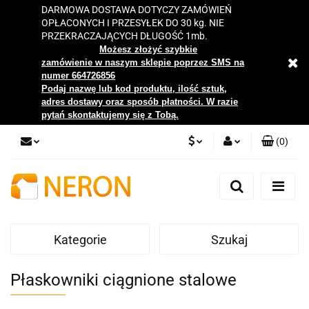
DARMOWA DOSTAWA DOTYCZY ZAMÓWIEŃ
OPŁACONYCH I PRZESYŁEK DO 30 kg. NIE
PRZEKRACZAJĄCYCH DŁUGOŚĆ 1mb.
Możesz złożyć szybkie
zamówienie w naszym sklepie poprzez SMS na
numer 664726856
Podaj nazwę lub kod produktu, ilość sztuk,
adres dostawy oraz sposób płatności. W razie
pytań skontaktujemy się z Tobą.
(
0
)
PLN
Zaloguj się
Zarejestruj się
EUR
Dodaj zgłoszenie
Kategorie
Szukaj
Zgody cookies
Płaskowniki ciągnione stalowe