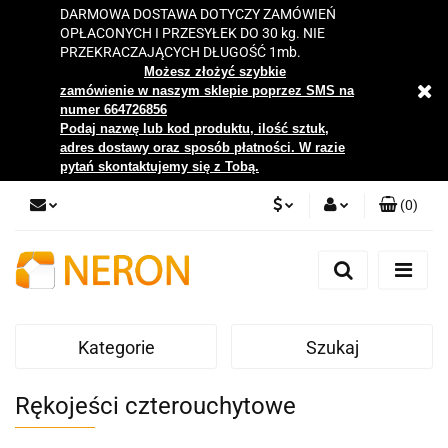
DARMOWA DOSTAWA DOTYCZY ZAMÓWIEŃ
OPŁACONYCH I PRZESYŁEK DO 30 kg. NIE
PRZEKRACZAJĄCYCH DŁUGOŚĆ 1mb.
Możesz złożyć szybkie
zamówienie w naszym sklepie poprzez SMS na
numer 664726856
Podaj nazwę lub kod produktu, ilość sztuk,
adres dostawy oraz sposób płatności. W razie
pytań skontaktujemy się z Tobą.
(
0
)
PLN
Zaloguj się
Zarejestruj się
EUR
Dodaj zgłoszenie
Kategorie
Szukaj
Zgody cookies
Rękojeści czterouchytowe