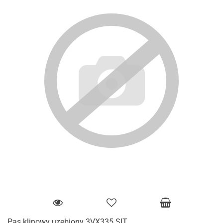
Pas klinowy uzębiony 3VX335 SIT