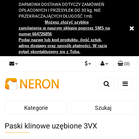
DARMOWA DOSTAWA DOTYCZY ZAMÓWIEŃ
OPŁACONYCH I PRZESYŁEK DO 30 kg. NIE
PRZEKRACZAJĄCYCH DŁUGOŚĆ 1mb.
Możesz złożyć szybkie
zamówienie w naszym sklepie poprzez SMS na
numer 664726856
Podaj nazwę lub kod produktu, ilość sztuk,
adres dostawy oraz sposób płatności. W razie
pytań skontaktujemy się z Tobą.
(
0
)
PLN
Zaloguj się
Zarejestruj się
EUR
Dodaj zgłoszenie
Kategorie
Szukaj
Zgody cookies
Paski klinowe uzębione 3VX