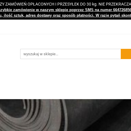
 ZAMÓWIEŃ OPŁACONYCH I PRZESYŁEK DO 30 kg. NIE PRZEKRACZ
i
Nowości
Bestsellery
Kontakt
Centrum Wiedz
szybkie zamówienie w naszym sklepie poprzez SMS na numer 66472685
, ilość sztuk, adres dostawy oraz sposób płatności. W razie pytań skon
gi
Nowości
Bestsellery
Kontakt
Centrum Wiedzy