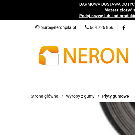
DARMOWA DOSTAWA DOTYCZY
Katalog
Możesz złożyć 
Podaj nazwę lub kod produktu
biuro@neronpila.pl
664 726 856
Wszystkie kategorie
Katalo
Strona główna
Wyroby z gumy
Płyty gumowe