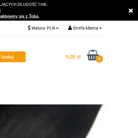
AJĄCYCH DŁUGOŚĆ 1mb.
y
6
taktujemy się z Tobą.
Waluta:
PLN
Strefa klienta
PLN
Zaloguj się
EUR
Zarejestruj się
0,00 zł
0
Dodaj zgłoszenie
Zgody cookies