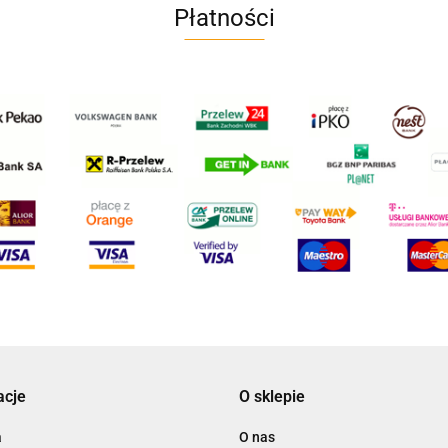
Płatności
acje
O sklepie
a
O nas