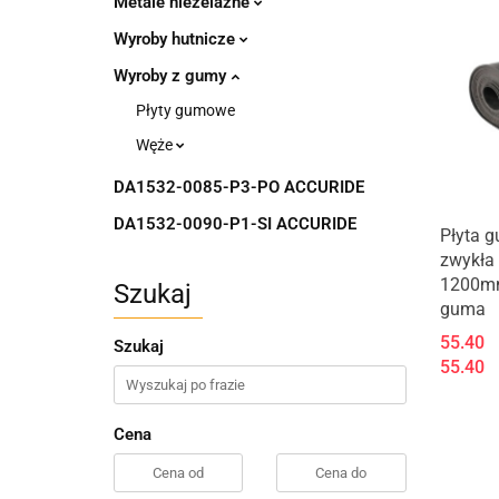
Metale nieżelazne
Wyroby hutnicze
Wyroby z gumy
Płyty gumowe
Węże
DA1532-0085-P3-PO ACCURIDE
DA1532-0090-P1-SI ACCURIDE
Płyta 
zwykła
1200m
Szukaj
guma
55.40
Szukaj
55.40
Cena