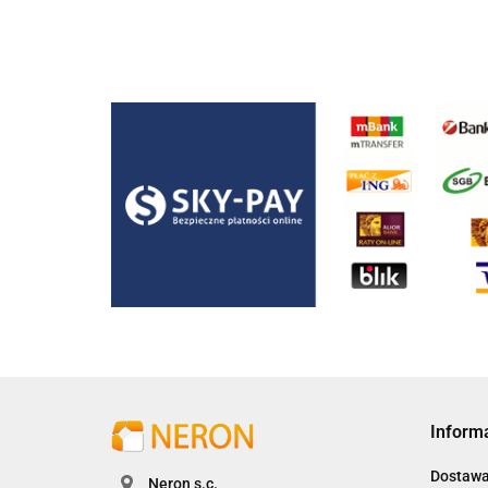
Inform
Dostaw
Neron s.c.