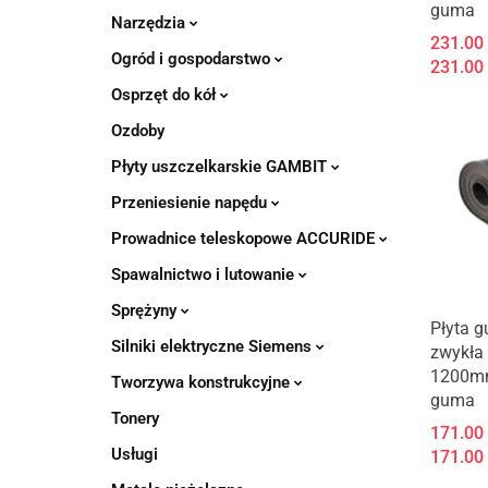
guma
Narzędzia
231.00
Ogród i gospodarstwo
231.00
Osprzęt do kół
Ozdoby
Płyty uszczelkarskie GAMBIT
Przeniesienie napędu
Prowadnice teleskopowe ACCURIDE
Spawalnictwo i lutowanie
Sprężyny
Płyta 
Silniki elektryczne Siemens
zwykła
1200m
Tworzywa konstrukcyjne
guma
Tonery
171.00
Usługi
171.00