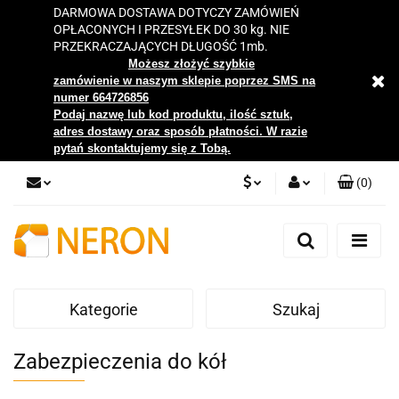
DARMOWA DOSTAWA DOTYCZY ZAMÓWIEŃ
OPŁACONYCH I PRZESYŁEK DO 30 kg. NIE
PRZEKRACZAJĄCYCH DŁUGOŚĆ 1mb.
Możesz złożyć szybkie
zamówienie w naszym sklepie poprzez SMS na
numer 664726856
Podaj nazwę lub kod produktu, ilość sztuk,
adres dostawy oraz sposób płatności. W razie
pytań skontaktujemy się z Tobą.
(
0
)
PLN
Zaloguj się
Zarejestruj się
EUR
Dodaj zgłoszenie
Kategorie
Szukaj
Zgody cookies
Zabezpieczenia do kół