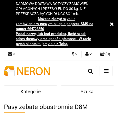
DARMOWA DOSTAWA DOTYCZY ZAMÓWIEŃ
OPŁACONYCH I PRZESYŁEK DO 30 kg. NIE
PRZEKRACZAJĄCYCH DŁUGOŚĆ 1mb.
Możesz złożyć szybkie
zamówienie w naszym sklepie poprzez SMS na
numer 664726856
Podaj nazwę lub kod produktu, ilość sztuk,
adres dostawy oraz sposób płatności. W razie
pytań skontaktujemy się z Tobą.
(
0
)
PLN
Zaloguj się
Zarejestruj się
EUR
Dodaj zgłoszenie
Kategorie
Szukaj
Zgody cookies
Pasy zębate obustronnie D8M