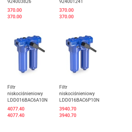
924003826
924001241
370.00
370.00
370.00
370.00
Produkt niedostępny
Produkt niedostępny
Filtr
Filtr
niskociśnieniowy
niskociśnieniowy
LDD016BAC6A10N
LDD016BAC6P10N
4077.40
3940.70
4077.40
3940.70