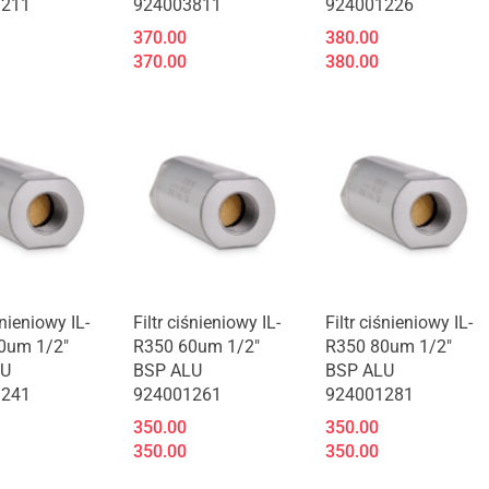
1211
924003811
924001226
370.00
380.00
370.00
380.00
t niedostępny
Produkt niedostępny
Produkt niedostępny
śnieniowy IL-
Filtr ciśnieniowy IL-
Filtr ciśnieniowy IL-
0um 1/2"
R350 60um 1/2"
R350 80um 1/2"
LU
BSP ALU
BSP ALU
1241
924001261
924001281
350.00
350.00
350.00
350.00