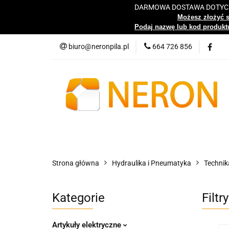
DARMOWA DOSTAWA DOTYCZY
Katalog
Możesz złożyć 
Podaj nazwę lub kod produktu
biuro@neronpila.pl
664 726 856
Wszystkie kategorie
Katalo
Strona główna
Hydraulika i Pneumatyka
Technika
Kategorie
Filtr
Artykuły elektryczne