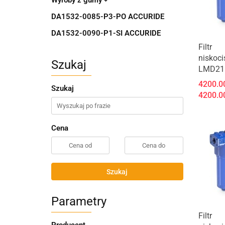
Wyroby z gumy
DA1532-0085-P3-PO ACCURIDE
DA1532-0090-P1-SI ACCURIDE
Produk
Filtr
niskoci
Szukaj
LMD21
4200.0
Szukaj
4200.0
Cena
Szukaj
Parametry
Produk
Filtr