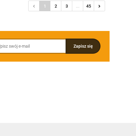
1
2
3
...
45