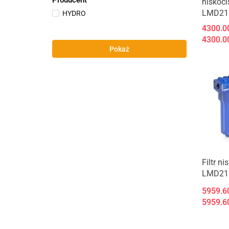
Producent
niskoci
LMD21
HYDRO
4300.0
4300.0
Pokaż
Filtr n
LMD21
5959.6
5959.6