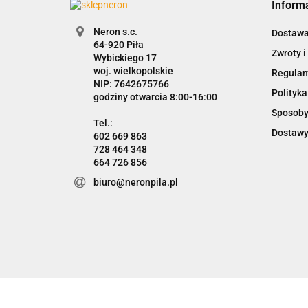
Inform
Neron s.c.
Dostaw
Zwroty i
Wybickiego 17
woj. wielkopolskie
Regula
NIP: 7642675766
Polityka
godziny otwarcia 8:00-16:00
Sposoby
Dostawy
602 669 863
728 464 348
664 726 856
biuro@neronpila.pl