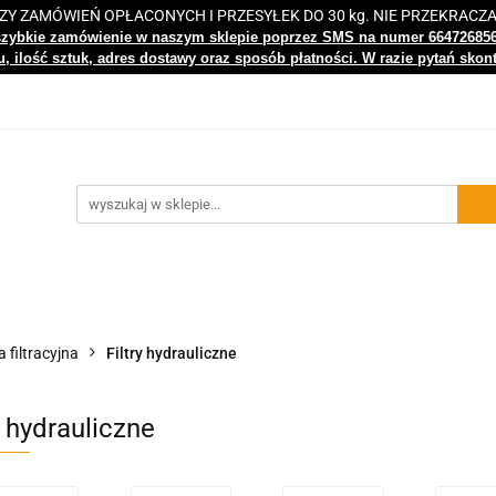
 ZAMÓWIEŃ OPŁACONYCH I PRZESYŁEK DO 30 kg. NIE PRZEKRACZ
i
Nowości
Bestsellery
Kontakt
Centrum Wiedz
szybkie zamówienie w naszym sklepie poprzez SMS na numer 66472685
, ilość sztuk, adres dostawy oraz sposób płatności. W razie pytań skon
gi
Nowości
Bestsellery
Kontakt
Centrum Wiedzy
 filtracyjna
Filtry hydrauliczne
y hydrauliczne