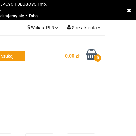
AJĄCYCH DŁUGOŚĆ 1mb.
y
6
taktujemy się z Tobą.
Waluta:
PLN
Strefa klienta
PLN
Zaloguj się
EUR
Zarejestruj się
0,00 zł
0
Dodaj zgłoszenie
Zgody cookies