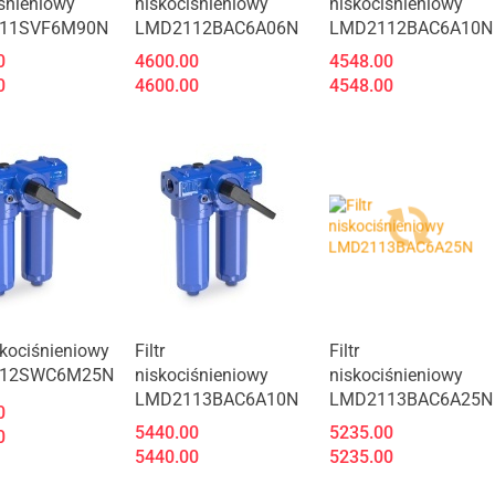
śnieniowy
niskociśnieniowy
niskociśnieniowy
11SVF6M90N
LMD2112BAC6A06N
LMD2112BAC6A10N
0
4600.00
4548.00
0
4600.00
4548.00
Produkt niedostępny
Produkt niedostępny
iskociśnieniowy
Filtr
Filtr
12SWC6M25N
niskociśnieniowy
niskociśnieniowy
LMD2113BAC6A10N
LMD2113BAC6A25N
0
5440.00
5235.00
0
5440.00
5235.00