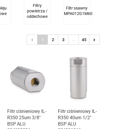
Filtry
oleju
Filtr ssawny
powietrza /
owe
MPA012G1M60
oddechowe
1
2
3
...
45
Produkt niedostępny
Filtr ciśnieniowy IL-
Filtr ciśnieniowy IL-
R350 25um 3/8"
R350 40um 1/2"
BSP ALU
BSP ALU