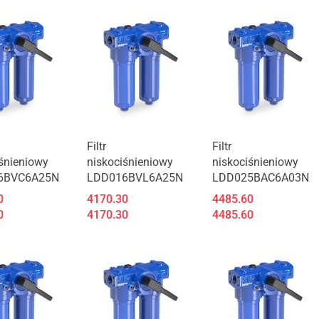
t niedostępny
Produkt niedostępny
Produkt niedostępny
Filtr
Filtr
śnieniowy
niskociśnieniowy
niskociśnieniowy
6BVC6A25N
LDD016BVL6A25N
LDD025BAC6A03N
0
4170.30
4485.60
0
4170.30
4485.60