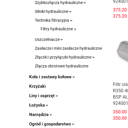
92400
Szybkozłącza hydrauliczne
375.20
Silniki hydrauliczne
375.20
Technika filtracyjna
Filtry hydrauliczne
Uszczelniacze
Zasilacze i mini zasilacze hydrauliczne
Złączki i przyłączki hydrauliczne
Złącza obrotowe hydrauliczne
Koła i zestawy kołowe
Produk
Filtr ci
Krzyżaki
R350 4
Liny i osprzęt
BSP A
92400
Łożyska
350.00
Narzędzia
350.00
Ogród i gospodarstwo