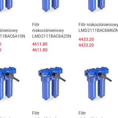
t niedostępny
Produkt niedostępny
Produkt niedostępny
Filtr
Filtr niskociśnieniow
śnieniowy
niskociśnieniowy
LMD2111BAC6M60
11BAC6A10N
LMD2111BAC6A25N
4433.20
0
4611.80
4433.20
0
4611.80
t niedostępny
Produkt niedostępny
Produkt niedostępny
Filtr
Filtr