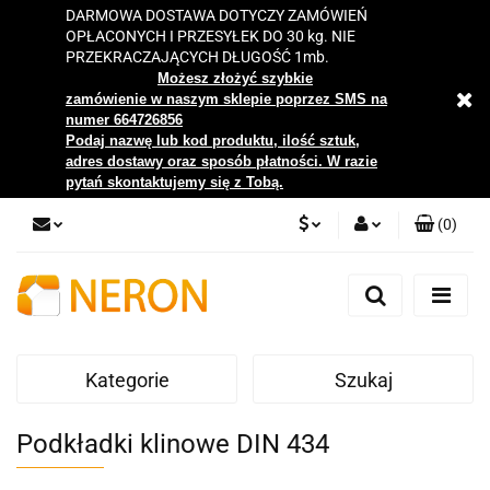
DARMOWA DOSTAWA DOTYCZY ZAMÓWIEŃ
OPŁACONYCH I PRZESYŁEK DO 30 kg. NIE
PRZEKRACZAJĄCYCH DŁUGOŚĆ 1mb.
Możesz złożyć szybkie
zamówienie w naszym sklepie poprzez SMS na
numer 664726856
Podaj nazwę lub kod produktu, ilość sztuk,
adres dostawy oraz sposób płatności. W razie
pytań skontaktujemy się z Tobą.
(
0
)
PLN
Zaloguj się
Zarejestruj się
EUR
Dodaj zgłoszenie
Kategorie
Szukaj
Zgody cookies
Podkładki klinowe DIN 434