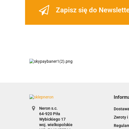
Zapisz się do Newslett
Inform
Neron s.c.
Dostaw
Zwroty i
Wybickiego 17
woj. wielkopolskie
Regula