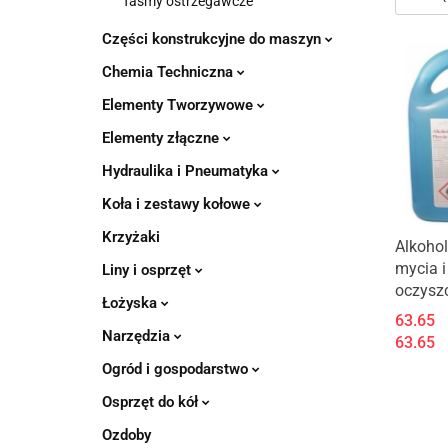
Taśmy ostrzegawcze
Części konstrukcyjne do maszyn
Chemia Techniczna
Elementy Tworzywowe
Elementy złączne
Hydraulika i Pneumatyka
Koła i zestawy kołowe
Krzyżaki
Produk
Alkoho
mycia i
Liny i osprzęt
oczysz
Łożyska
63.65
Narzędzia
63.65
Ogród i gospodarstwo
Osprzęt do kół
Ozdoby