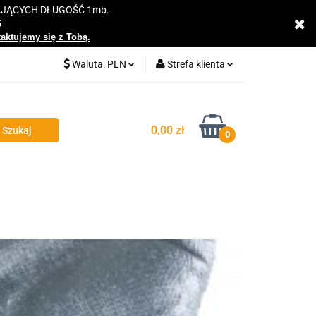
AJĄCYCH DŁUGOŚĆ 1mb.
y
6
taktujemy się z Tobą.
Waluta:
PLN
Strefa klienta
PLN
Zaloguj się
EUR
Zarejestruj się
0,00 zł
0
Dodaj zgłoszenie
Zgody cookies