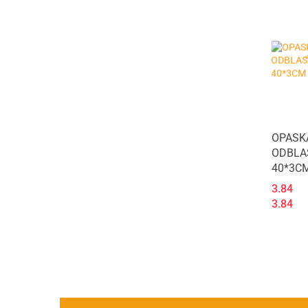
Vileda
Vileda (2)
OPASK
ODBLA
40*3C
3.84
3.84