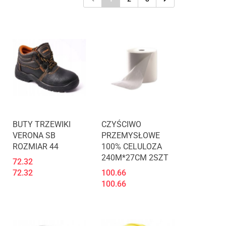
Produkt niedostępny
BUTY TRZEWIKI
CZYŚCIWO
VERONA SB
PRZEMYSŁOWE
ROZMIAR 44
100% CELULOZA
240M*27CM 2SZT
72.32
72.32
100.66
100.66