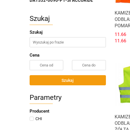
DA1532-0090-P1-SI ACCURIDE
KAMIZ
Szukaj
ODBLA
POMAR
Szukaj
11.66
11.66
Cena
Szukaj
Parametry
Producent
KAMIZ
CHI
ODBLA
ŻÓŁTA