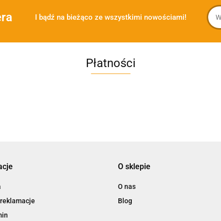
era
I bądź na bieżąco ze wszystkimi nowościami!
Płatności
acje
O sklepie
a
O nas
 reklamacje
Blog
min