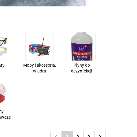
ary
Mopy i akcesoria,
Płyny do
wiadra
dezynfekcji
my
awcze
1
2
3