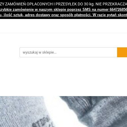
 ZAMÓWIEŃ OPŁACONYCH I PRZESYŁEK DO 30 kg. NIE PRZEKRACZ
i
Nowości
Bestsellery
Kontakt
Centrum Wiedz
szybkie zamówienie w naszym sklepie poprzez SMS na numer 66472685
, ilość sztuk, adres dostawy oraz sposób płatności. W razie pytań skon
gi
Nowości
Bestsellery
Kontakt
Centrum Wiedzy