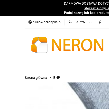
DARMOWA DOSTAWA DOTYCZY
Katalog
Możesz złożyć 
Podaj nazwę lub kod produktu
biuro@neronpila.pl
664 726 856
Wszystkie kategorie
Katalo
Strona główna
BHP