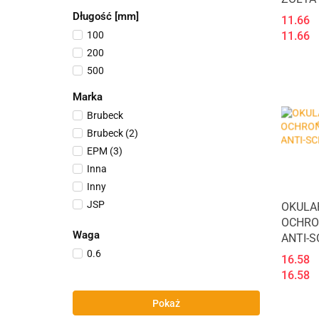
Długość [mm]
11.66
11.66
100
200
500
Marka
Brubeck
Brubeck (2)
EPM (3)
Inna
Inny
JSP
OKULA
OCHRO
JSP (2)
Waga
ANTI-
Pro (2)
0.6
Sara
16.58
16.58
Tenzi
Unimet (2)
Pokaż
Vileda