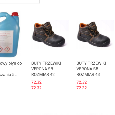
t niedostępny
Produkt niedostępny
Produkt niedostępny
lowy płyn do
BUTY TRZEWIKI
BUTY TRZEWIKI
VERONA SB
VERONA SB
czania 5L
ROZMIAR 42
ROZMIAR 43
72.32
72.32
72.32
72.32