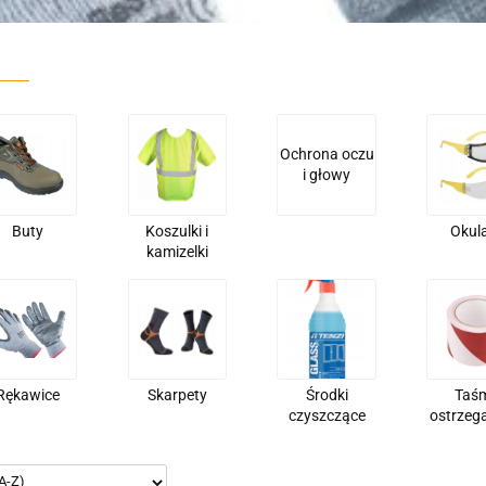
Ochrona oczu
i głowy
Buty
Koszulki i
Okul
kamizelki
Rękawice
Skarpety
Środki
Taś
czyszczące
ostrzeg