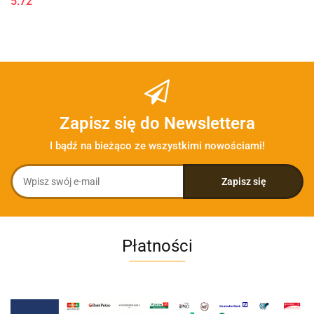
5.72
Zapisz się do Newslettera
I bądź na bieżąco ze wszystkimi nowościami!
Płatności