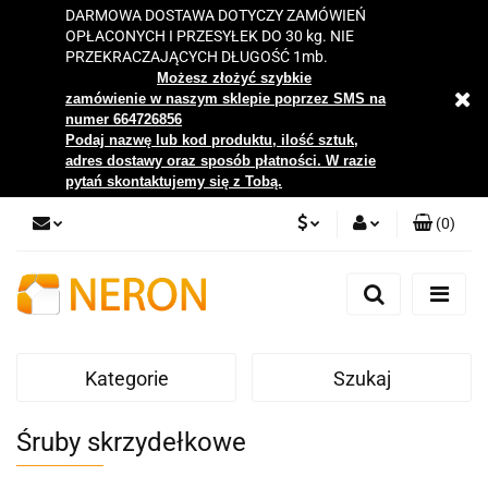
DARMOWA DOSTAWA DOTYCZY ZAMÓWIEŃ
OPŁACONYCH I PRZESYŁEK DO 30 kg. NIE
PRZEKRACZAJĄCYCH DŁUGOŚĆ 1mb.
Możesz złożyć szybkie
zamówienie w naszym sklepie poprzez SMS na
numer 664726856
Podaj nazwę lub kod produktu, ilość sztuk,
adres dostawy oraz sposób płatności. W razie
pytań skontaktujemy się z Tobą.
(
0
)
PLN
Zaloguj się
Zarejestruj się
EUR
Dodaj zgłoszenie
Kategorie
Szukaj
Zgody cookies
Śruby skrzydełkowe