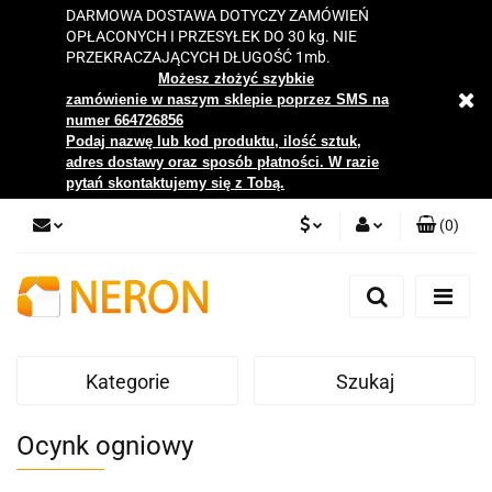
DARMOWA DOSTAWA DOTYCZY ZAMÓWIEŃ
OPŁACONYCH I PRZESYŁEK DO 30 kg. NIE
PRZEKRACZAJĄCYCH DŁUGOŚĆ 1mb.
Możesz złożyć szybkie
zamówienie w naszym sklepie poprzez SMS na
numer 664726856
Podaj nazwę lub kod produktu, ilość sztuk,
adres dostawy oraz sposób płatności. W razie
pytań skontaktujemy się z Tobą.
(
0
)
PLN
Zaloguj się
Zarejestruj się
EUR
Dodaj zgłoszenie
Kategorie
Szukaj
Zgody cookies
Ocynk ogniowy