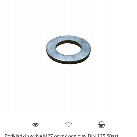
Podkładki zwykłe M27 ocynk ogniowy DIN 125 50szt