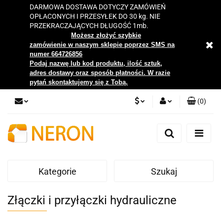
DARMOWA DOSTAWA DOTYCZY ZAMÓWIEŃ
OPŁACONYCH I PRZESYŁEK DO 30 kg. NIE
PRZEKRACZAJĄCYCH DŁUGOŚĆ 1mb.
Możesz złożyć szybkie
zamówienie w naszym sklepie poprzez SMS na
numer 664726856
Podaj nazwę lub kod produktu, ilość sztuk,
adres dostawy oraz sposób płatności. W razie
pytań skontaktujemy się z Tobą.
(
0
)
PLN
Zaloguj się
Zarejestruj się
EUR
Dodaj zgłoszenie
Kategorie
Szukaj
Zgody cookies
Złączki i przyłączki hydrauliczne