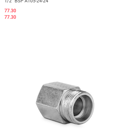
1/2” BSP A105-24-24
77.30
77.30