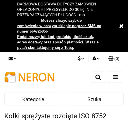
DARMOWA DOSTAWA DOTYCZY ZAMÓWIEŃ
OPŁACONYCH I PRZESYŁEK DO 30 kg. NIE
PRZEKRACZAJĄCYCH DŁUGOŚĆ 1mb.
Możesz złożyć szybkie
zamówienie w naszym sklepie poprzez SMS na
numer 664726856
Podaj nazwę lub kod produktu, ilość sztuk,
adres dostawy oraz sposób płatności. W razie
pytań skontaktujemy się z Tobą.
(
0
)
PLN
Zaloguj się
Zarejestruj się
EUR
Dodaj zgłoszenie
Kategorie
Szukaj
Zgody cookies
Kołki sprężyste rozcięte ISO 8752