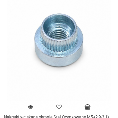
Nakrętki wciskane okrągłe Stal Ocynkowane M5-(2,9-3,1)