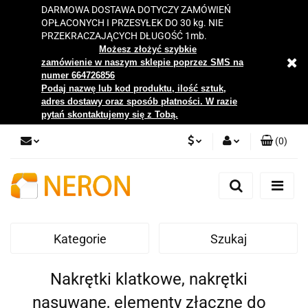
DARMOWA DOSTAWA DOTYCZY ZAMÓWIEŃ
OPŁACONYCH I PRZESYŁEK DO 30 kg. NIE
PRZEKRACZAJĄCYCH DŁUGOŚĆ 1mb.
Możesz złożyć szybkie
zamówienie w naszym sklepie poprzez SMS na
numer 664726856
Podaj nazwę lub kod produktu, ilość sztuk,
adres dostawy oraz sposób płatności. W razie
pytań skontaktujemy się z Tobą.
(
0
)
PLN
Zaloguj się
Zarejestruj się
EUR
Dodaj zgłoszenie
Kategorie
Szukaj
Zgody cookies
Nakrętki klatkowe, nakrętki
nasuwane, elementy złączne do