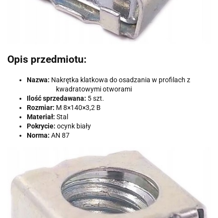
Opis przedmiotu:
Nazwa:
Nakrętka klatkowa do osadzania w profilach z
kwadratowymi otworami
Ilość sprzedawana:
5 szt.
Rozmiar:
M 8×140×3,2 B
Materiał:
Stal
Pokrycie:
ocynk biały
Norma:
AN 87