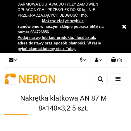
DARMOWA DOSTAWA DOTYCZY ZAMÓWIEŃ
OPŁACONYCH I PRZESYŁEK DO 30 kg. NIE
PRZEKRACZAJĄCYCH DŁUGOŚĆ 1mb.
Możesz złożyć szybkie
zamówienie w naszym sklepie poprzez SMS na
numer 664726856
Podaj nazwę lub kod produktu, ilość sztuk,
adres dostawy oraz sposób płatności. W razie
pytań skontaktujemy się z Tobą.
(
0
)
PLN
Zaloguj się
Zarejestruj się
EUR
Dodaj zgłoszenie
Nakrętka klatkowa AN 87 M
Zgody cookies
8×140×3,2 5 szt.