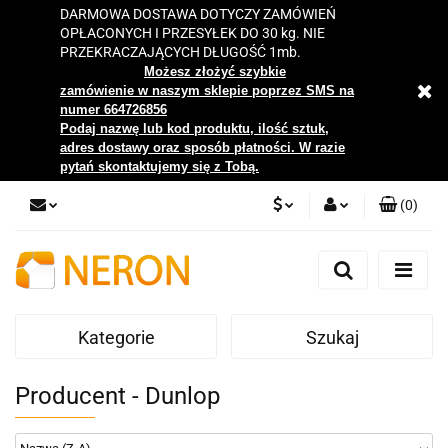
DARMOWA DOSTAWA DOTYCZY ZAMÓWIEŃ
OPŁACONYCH I PRZESYŁEK DO 30 kg. NIE
PRZEKRACZAJĄCYCH DŁUGOŚĆ 1mb.
Możesz złożyć szybkie
zamówienie w naszym sklepie poprzez SMS na
numer 664726856
Podaj nazwę lub kod produktu, ilość sztuk,
adres dostawy oraz sposób płatności. W razie
pytań skontaktujemy się z Tobą.
(
0
)
PLN
Zaloguj się
Zarejestruj się
EUR
Dodaj zgłoszenie
Kategorie
Szukaj
Zgody cookies
Producent - Dunlop