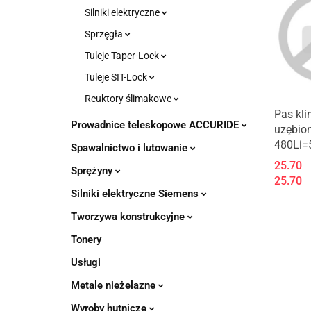
Silniki elektryczne
Sprzęgła
Tuleje Taper-Lock
Tuleje SIT-Lock
Reuktory ślimakowe
Pas kl
Prowadnice teleskopowe ACCURIDE
uzębio
480Li=
Spawalnictwo i lutowanie
25.70
Sprężyny
25.70
Silniki elektryczne Siemens
Tworzywa konstrukcyjne
Tonery
Usługi
Metale nieżelazne
Wyroby hutnicze