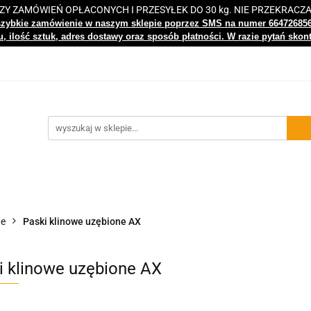
 ZAMÓWIEŃ OPŁACONYCH I PRZESYŁEK DO 30 kg. NIE PRZEKRACZ
i
Nowości
Bestsellery
Kontakt
Centrum Wiedz
szybkie zamówienie w naszym sklepie poprzez SMS na numer 66472685
, ilość sztuk, adres dostawy oraz sposób płatności. W razie pytań skon
gi
Nowości
Bestsellery
Kontakt
Centrum Wiedzy
we
Paski klinowe uzębione AX
i klinowe uzębione AX