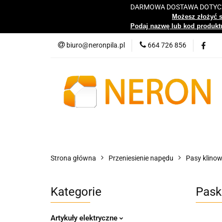
DARMOWA DOSTAWA DOTYCZY
Katalog
Możesz złożyć 
Podaj nazwę lub kod produktu
biuro@neronpila.pl
664 726 856
Wszystkie kategorie
Katalo
Strona główna
Przeniesienie napędu
Pasy klino
Kategorie
Pask
Artykuły elektryczne