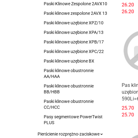
Paski Klinowe Zespolone 2AVX10
26.20
26.20
Paski klinowe zespolone 2AVX 13
Paski klinowe uzębione XPZ/10
Paski klinowe uzębione XPA/13
Paski klinowe uzębione XPB/17
Paski klinowe uzębione XPC/22
Paski klinowe uzębione BX
Paski klinowe obustronnie
AA/HAA
Pas kl
Paski klinowe obustronnie
uzębio
BB/HBB
590Li=
Paski klinowe obustronnie
CC/HCC
25.70
25.70
Pasy segmentowe PowerTwist
PLUS
Pierścienie rozprężno-zaciskowe