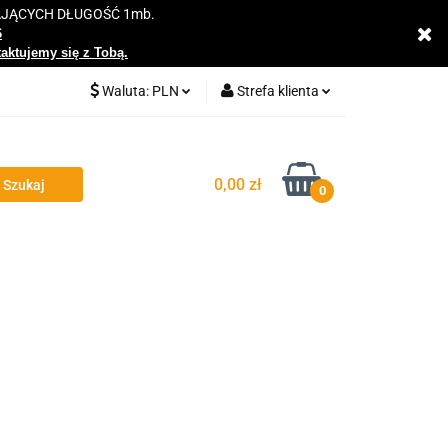
AJĄCYCH DŁUGOŚĆ 1mb.
y
6
taktujemy się z Tobą.
Waluta:
PLN
Strefa klienta
PLN
Zaloguj się
EUR
Zarejestruj się
0,00 zł
0
Dodaj zgłoszenie
Zgody cookies