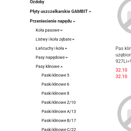
Ozdoby
Płyty uszczelkarskie GAMBIT
Przeniesienie napędu
Koła pasowe
Listwy i koła zębate
Pas kl
Łańcuchy i koła
uzębio
Pasy napędowe
927Li=
Pasy klinowe
32.10
Paski klinowe 5
32.10
Paski klinowe 6
Paski klinowe 8
Paski klinowe Z/10
Paski klinowe A/13
Paski klinowe B/17
Paski klinowe C/22