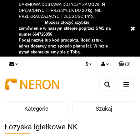
DARMOWA DOSTAWA DOTYCZY ZAMÓWIEŃ
OPŁACONYCH I PRZESYŁEK DO 30 kg. NIE
PRZEKRACZAJĄCYCH DŁUGOŚĆ 1mb.
Możesz złożyć szybkie
zamówienie w naszym sklepie poprzez SMS na
numer 664726856
Podaj nazwę lub kod produktu, ilość sztuk,
adres dostawy oraz sposób płatności. W razie
pytań skontaktujemy się z Tobą.
(
0
)
PLN
Zaloguj się
Zarejestruj się
EUR
Dodaj zgłoszenie
Kategorie
Szukaj
Zgody cookies
Łożyska igiełkowe NK