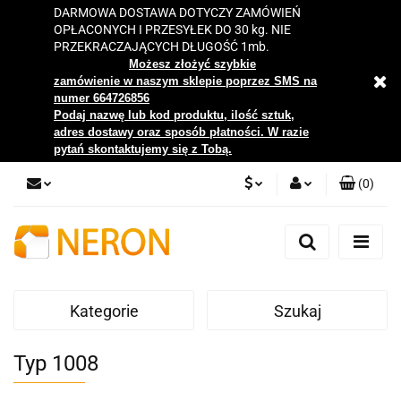
DARMOWA DOSTAWA DOTYCZY ZAMÓWIEŃ
OPŁACONYCH I PRZESYŁEK DO 30 kg. NIE
PRZEKRACZAJĄCYCH DŁUGOŚĆ 1mb.
Możesz złożyć szybkie
zamówienie w naszym sklepie poprzez SMS na
numer 664726856
Podaj nazwę lub kod produktu, ilość sztuk,
adres dostawy oraz sposób płatności. W razie
pytań skontaktujemy się z Tobą.
(
0
)
PLN
Zaloguj się
Zarejestruj się
EUR
Dodaj zgłoszenie
Kategorie
Szukaj
Zgody cookies
Typ 1008