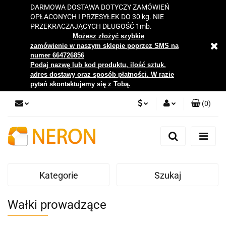
DARMOWA DOSTAWA DOTYCZY ZAMÓWIEŃ
OPŁACONYCH I PRZESYŁEK DO 30 kg. NIE
PRZEKRACZAJĄCYCH DŁUGOŚĆ 1mb.
Możesz złożyć szybkie
zamówienie w naszym sklepie poprzez SMS na
numer 664726856
Podaj nazwę lub kod produktu, ilość sztuk,
adres dostawy oraz sposób płatności. W razie
pytań skontaktujemy się z Tobą.
(
0
)
PLN
Zaloguj się
Zarejestruj się
EUR
Dodaj zgłoszenie
Kategorie
Szukaj
Zgody cookies
Wałki prowadzące