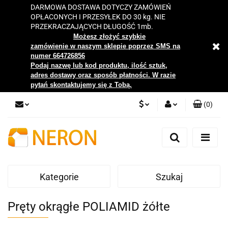
DARMOWA DOSTAWA DOTYCZY ZAMÓWIEŃ
OPŁACONYCH I PRZESYŁEK DO 30 kg. NIE
PRZEKRACZAJĄCYCH DŁUGOŚĆ 1mb.
Możesz złożyć szybkie
zamówienie w naszym sklepie poprzez SMS na
numer 664726856
Podaj nazwę lub kod produktu, ilość sztuk,
adres dostawy oraz sposób płatności. W razie
pytań skontaktujemy się z Tobą.
(
0
)
PLN
Zaloguj się
Zarejestruj się
EUR
Dodaj zgłoszenie
Kategorie
Szukaj
Zgody cookies
Pręty okrągłe POLIAMID żółte