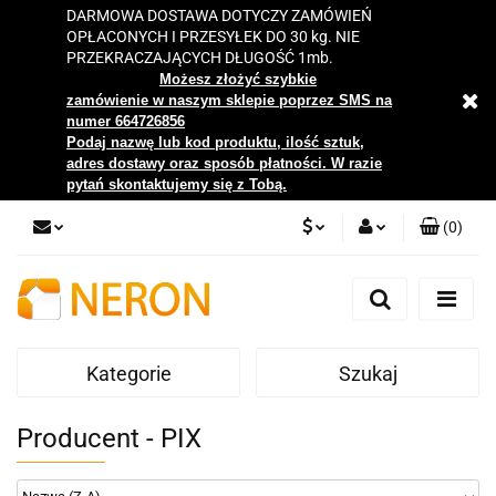
DARMOWA DOSTAWA DOTYCZY ZAMÓWIEŃ
OPŁACONYCH I PRZESYŁEK DO 30 kg. NIE
PRZEKRACZAJĄCYCH DŁUGOŚĆ 1mb.
Możesz złożyć szybkie
zamówienie w naszym sklepie poprzez SMS na
numer 664726856
Podaj nazwę lub kod produktu, ilość sztuk,
adres dostawy oraz sposób płatności. W razie
pytań skontaktujemy się z Tobą.
(
0
)
PLN
Zaloguj się
Zarejestruj się
EUR
Dodaj zgłoszenie
Kategorie
Szukaj
Zgody cookies
Producent - PIX