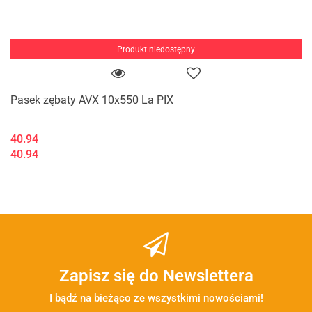
Produkt niedostępny
Pasek zębaty AVX 10x550 La PIX
40.94
40.94
Zapisz się do Newslettera
I bądź na bieżąco ze wszystkimi nowościami!