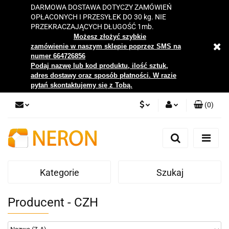
DARMOWA DOSTAWA DOTYCZY ZAMÓWIEŃ
OPŁACONYCH I PRZESYŁEK DO 30 kg. NIE
PRZEKRACZAJĄCYCH DŁUGOŚĆ 1mb.
Możesz złożyć szybkie
zamówienie w naszym sklepie poprzez SMS na
numer 664726856
Podaj nazwę lub kod produktu, ilość sztuk,
adres dostawy oraz sposób płatności. W razie
pytań skontaktujemy się z Tobą.
(
0
)
PLN
Zaloguj się
Zarejestruj się
EUR
Dodaj zgłoszenie
Kategorie
Szukaj
Zgody cookies
Producent - CZH