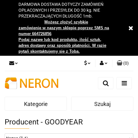
DARMOWA DOSTAWA DOTYCZY ZAMÓWIEŃ
OPŁACONYCH I PRZESYŁEK DO 30 kg. NIE
PRZEKRACZAJĄCYCH DŁUGOŚĆ 1mb.
Możesz złożyć szybkie
zamówienie w naszym sklepie poprzez SMS na
numer 664726856
Podaj nazwę lub kod produktu, ilość sztuk,
adres dostawy oraz sposób płatności. W razie
pytań skontaktujemy się z Tobą.
(
0
)
PLN
Zaloguj się
Zarejestruj się
EUR
Dodaj zgłoszenie
Kategorie
Szukaj
Zgody cookies
Producent - GOODYEAR