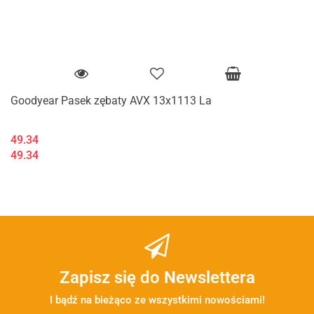
Goodyear Pasek zębaty AVX 13x1113 La
49.34
49.34
Zapisz się do Newslettera
I bądź na bieżąco ze wszystkimi nowościami!