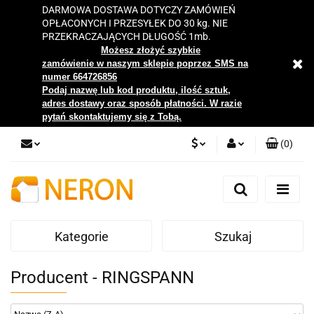
DARMOWA DOSTAWA DOTYCZY ZAMÓWIEŃ
OPŁACONYCH I PRZESYŁEK DO 30 kg. NIE
PRZEKRACZAJĄCYCH DŁUGOŚĆ 1mb.
Możesz złożyć szybkie
zamówienie w naszym sklepie poprzez SMS na
numer 664726856
Podaj nazwę lub kod produktu, ilość sztuk,
adres dostawy oraz sposób płatności. W razie
pytań skontaktujemy się z Tobą.
(
0
)
PLN
Zaloguj się
Zarejestruj się
EUR
Dodaj zgłoszenie
Kategorie
Szukaj
Zgody cookies
Producent - RINGSPANN