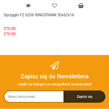
Sprzęgło FZ 6206 RINGSPANN 30x62x16
270.00
270.00
Zapisz się do Newslettera
I bądź na bieżąco ze wszystkimi nowościami!