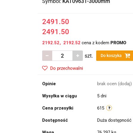
Symbol:
KAT09631-3000mm
2491.50
2491.50
2192.52
2192.52
cena z kodem
PROMO
szt.
Do koszyka
Do przechowalni
Opinie
brak ocen
(dodaj)
Wysyłka w ciągu
5 dni
Cena przesyłki
615
Dostępność
Duża dostępność
Waga
76.297 kg