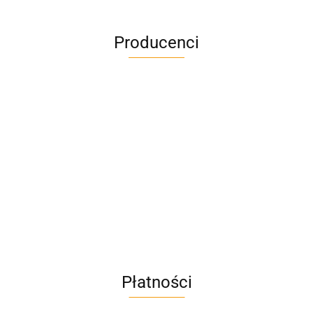
Producenci
A4M
AC BlueLine
Płatności
AC EasyLine