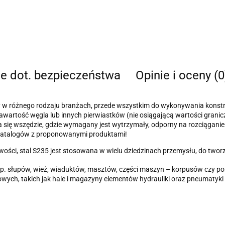
je dot. bezpieczeństwa
Opinie i oceny (0
 w różnego rodzaju branżach, przede wszystkim do wykonywania konst
ką zawartość węgla lub innych pierwiastków (nie osiągającą wartości gr
 się wszędzie, gdzie wymagany jest wytrzymały, odporny na rozciągani
ia katalogów z proponowanymi produktami!
ości, stal S235 jest stosowana w wielu dziedzinach przemysłu, do tworz
 np. słupów, wież, wiaduktów, masztów, części maszyn – korpusów czy
ych, takich jak hale i magazyny elementów hydrauliki oraz pneumatyk