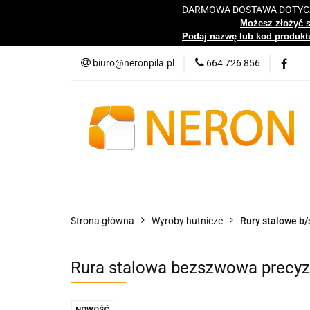
DARMOWA DOSTAWA DOTYCZY
Katalog
Możesz złożyć 
Podaj nazwę lub kod produktu
biuro@neronpila.pl
664 726 856
Wszystkie kategorie
Katalo
Strona główna
Wyroby hutnicze
Rury stalowe b/
Rura stalowa bezszwowa precy
NOWOŚĆ