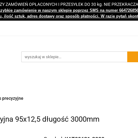
 ZAMÓWIEŃ OPŁACONYCH I PRZESYŁEK DO 30 kg. NIE PRZEKRACZ
i
Nowości
Bestsellery
Kontakt
Centrum Wiedz
szybkie zamówienie w naszym sklepie poprzez SMS na numer 66472685
, ilość sztuk, adres dostawy oraz sposób płatności. W razie pytań skon
gi
Nowości
Bestsellery
Kontakt
Centrum Wiedzy
s precyzyjne
zyjna 95x12,5 długość 3000mm