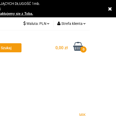
AJĄCYCH DŁUGOŚĆ 1mb.
y
6
taktujemy się z Tobą.
Waluta:
PLN
Strefa klienta
PLN
Zaloguj się
EUR
Zarejestruj się
0,00 zł
0
Dodaj zgłoszenie
Zgody cookies
MIK