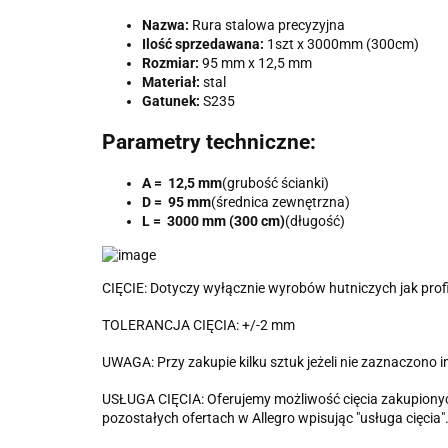
Nazwa:
Rura stalowa precyzyjna
Ilość sprzedawana:
1szt x 3000mm (300cm)
Rozmiar:
95 mm x 12,5 mm
Materiał:
stal
Gatunek:
S235
Parametry techniczne:
A = 12,5 mm
(grubość ścianki)
D = 95 mm
(średnica zewnętrzna)
L = 3000 mm (300 cm)
(długość)
CIĘCIE: Dotyczy wyłącznie wyrobów hutniczych jak profile
TOLERANCJA CIĘCIA: +/-2 mm
UWAGA: Przy zakupie kilku sztuk jeżeli nie zaznaczono 
USŁUGA CIĘCIA: Oferujemy możliwość cięcia zakupionych
pozostałych ofertach w Allegro wpisując "usługa cięc