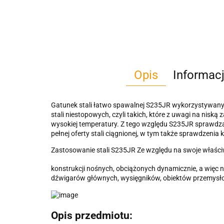
Opis
Informac
Gatunek stali łatwo spawalnej S235JR wykorzystywany
stali niestopowych, czyli takich, które z uwagi na nis
wysokiej temperatury. Z tego względu S235JR sprawdza
pełnej oferty stali ciągnionej, w tym także sprawdzen
Zastosowanie stali S235JR Ze względu na swoje właściw
konstrukcji nośnych, obciążonych dynamicznie, a więc
dźwigarów głównych, wysięgników, obiektów przemysłow
Opis przedmiotu: