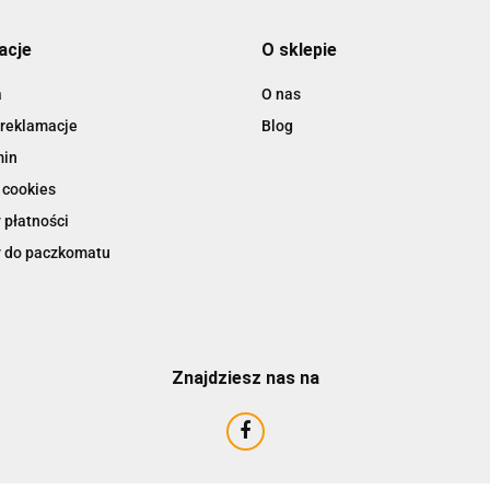
ACCURIDE
acje
O sklepie
a
O nas
 reklamacje
Blog
AIRTAC
min
 cookies
 płatności
 do paczkomatu
Znajdziesz nas na
AMTRA