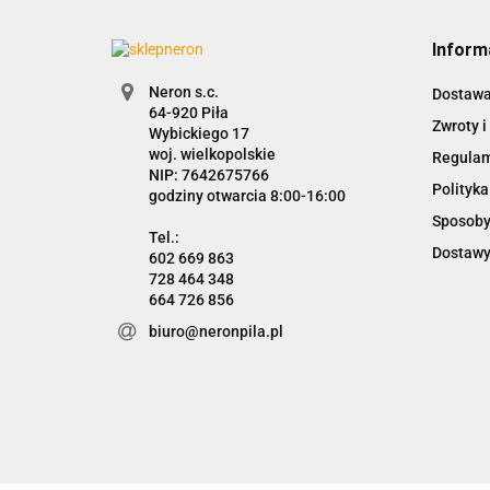
Inform
Neron s.c.
Dostaw
Zwroty i
Wybickiego 17
woj. wielkopolskie
Regula
NIP: 7642675766
Polityka
godziny otwarcia 8:00-16:00
Sposoby
Dostawy
602 669 863
728 464 348
664 726 856
biuro@neronpila.pl