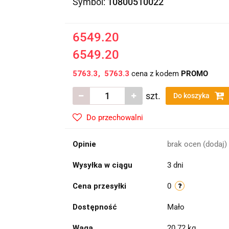
Symbol:
10800510022
6549.20
6549.20
5763.3
5763.3
cena z kodem
PROMO
szt.
Do koszyka
Do przechowalni
Opinie
brak ocen
(dodaj)
Wysyłka w ciągu
3 dni
Cena przesyłki
0
Dostępność
Mało
Waga
20.72 kg