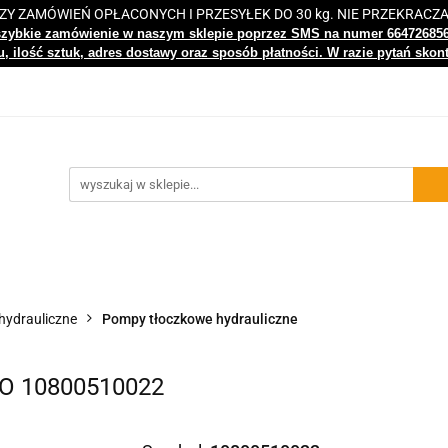
 ZAMÓWIEŃ OPŁACONYCH I PRZESYŁEK DO 30 kg. NIE PRZEKRACZ
i
Nowości
Bestsellery
Kontakt
Centrum Wiedz
szybkie zamówienie w naszym sklepie poprzez SMS na numer 66472685
, ilość sztuk, adres dostawy oraz sposób płatności. W razie pytań skon
gi
Nowości
Bestsellery
Kontakt
Centrum Wiedzy
ydrauliczne
Pompy tłoczkowe hydrauliczne
SO 10800510022