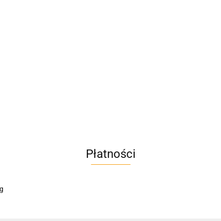
A4M
AC BlueLine
Płatności
AC EasyLine