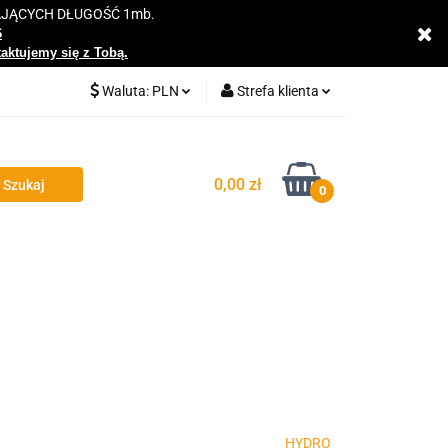
AJĄCYCH DŁUGOŚĆ 1mb.
y
6
taktujemy się z Tobą.
Waluta:
PLN
Strefa klienta
PLN
Zaloguj się
EUR
Zarejestruj się
0,00 zł
0
Dodaj zgłoszenie
Zgody cookies
HYDRO