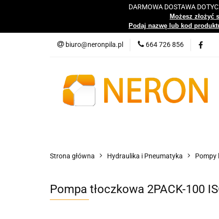
DARMOWA DOSTAWA DOTYCZY
Katalog
Możesz złożyć 
Podaj nazwę lub kod produktu
biuro@neronpila.pl
664 726 856
Wszystkie kategorie
Katalo
Strona główna
Hydraulika i Pneumatyka
Pompy h
Pompa tłoczkowa 2PACK-100 I