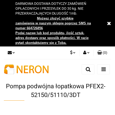
DARMOWA DOSTAWA DOTYCZY ZAMÓWIEŃ
OPŁACONYCH I PRZESYŁEK DO 30 kg. NIE
PRZEKRACZAJĄCYCH DŁUGOŚĆ 1mb.
Możesz złożyć szybkie
zamówienie w naszym sklepie poprzez SMS na
numer 664726856
Podaj nazwę lub kod produktu, ilość sztuk,
adres dostawy oraz sposób płatności. W razie
pytań skontaktujemy się z Tobą.
(
0
)
PLN
Zaloguj się
Zarejestruj się
EUR
Dodaj zgłoszenie
Pompa podwójna łopatkowa PFEX2-
Zgody cookies
52150/51110/3DT