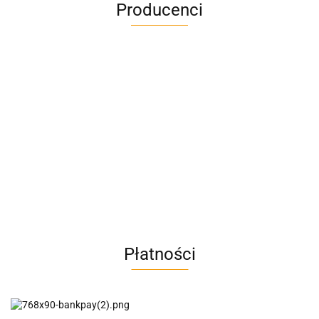
Producenci
A4M
AC BlueLine
Płatności
AC EasyLine