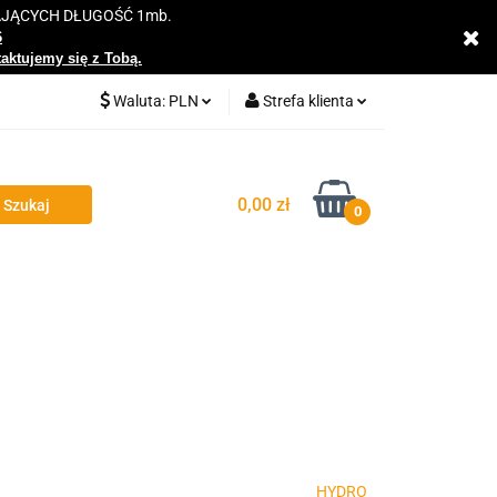
AJĄCYCH DŁUGOŚĆ 1mb.
y
6
taktujemy się z Tobą.
Waluta:
PLN
Strefa klienta
PLN
Zaloguj się
EUR
Zarejestruj się
0,00 zł
0
Dodaj zgłoszenie
Zgody cookies
HYDRO