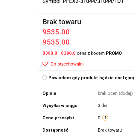
Symbol:
PFEX2-31044/31044/1DT
Brak towaru
9535.00
9535.00
8390.8
8390.8
cena z kodem
PROMO
Do przechowalni
Powiadom gdy produkt będzie dostępn
Opinie
brak ocen
(dodaj)
Wysyłka w ciągu
3 dni
Cena przesyłki
0
Dostępność
Brak towaru