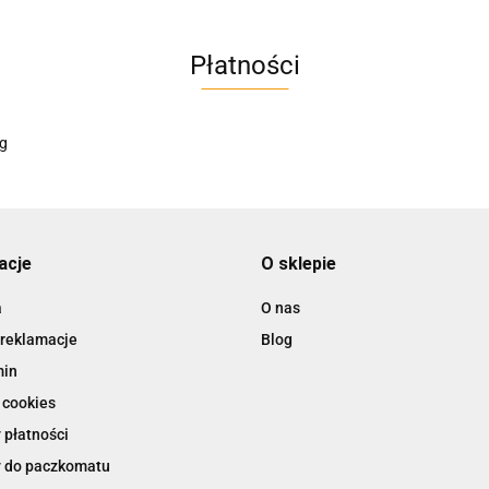
Płatności
AC EasyLine
ACCURIDE
acje
O sklepie
a
O nas
 reklamacje
Blog
AIRTAC
min
 cookies
 płatności
 do paczkomatu