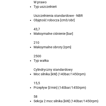
W prawo
Typ uszczelnień
Uszczelnienia standardowe - NBR
Objętość robocza [cm3/obr]
43,7
Maksymalne ciśnienie [bar]
210
Maksymalne obroty [rpm]
2500
Typ wałka
Cylindryczny standardowy
Moc silnika [kW] (140bar/1450rpm)
15,5
Przepływ [l/min] (140bar/1450rpm)
58
Sekcja 2 moc silnika [kW] (140bar/1450rpm)