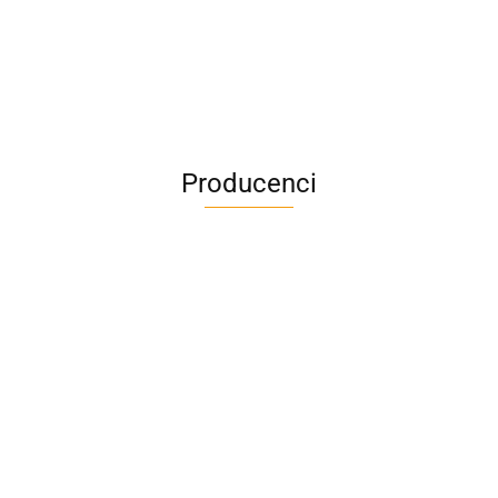
Producenci
A4M
AC BlueLine