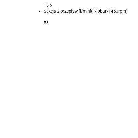
15,5
Sekcja 2 przepływ [l/min](140bar/1450rpm)
58