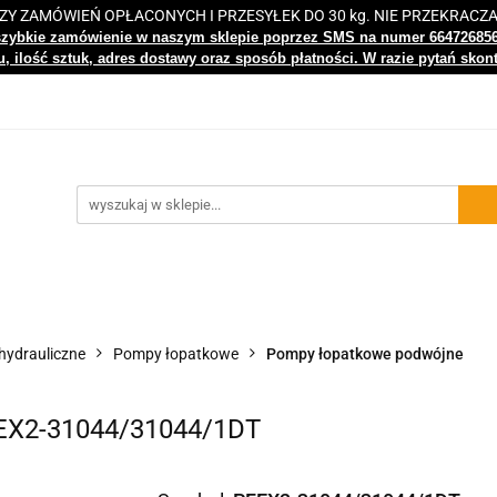
 ZAMÓWIEŃ OPŁACONYCH I PRZESYŁEK DO 30 kg. NIE PRZEKRACZ
i
Nowości
Bestsellery
Kontakt
Centrum Wiedz
szybkie zamówienie w naszym sklepie poprzez SMS na numer 66472685
, ilość sztuk, adres dostawy oraz sposób płatności. W razie pytań skon
gi
Nowości
Bestsellery
Kontakt
Centrum Wiedzy
ydrauliczne
Pompy łopatkowe
Pompy łopatkowe podwójne
EX2-31044/31044/1DT