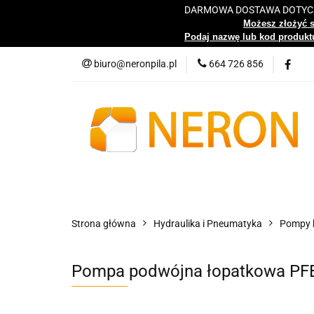
DARMOWA DOSTAWA DOTYCZY
Katalog
Możesz złożyć 
Podaj nazwę lub kod produktu
biuro@neronpila.pl
664 726 856
Wszystkie kategorie
Katalo
Strona główna
Hydraulika i Pneumatyka
Pompy h
Pompa podwójna łopatkowa PF