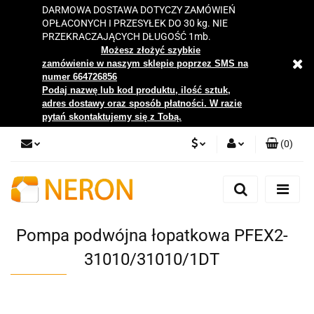
DARMOWA DOSTAWA DOTYCZY ZAMÓWIEŃ
OPŁACONYCH I PRZESYŁEK DO 30 kg. NIE
PRZEKRACZAJĄCYCH DŁUGOŚĆ 1mb.
Możesz złożyć szybkie
zamówienie w naszym sklepie poprzez SMS na
numer 664726856
Podaj nazwę lub kod produktu, ilość sztuk,
adres dostawy oraz sposób płatności. W razie
pytań skontaktujemy się z Tobą.
(
0
)
PLN
Zaloguj się
Zarejestruj się
EUR
Dodaj zgłoszenie
Pompa podwójna łopatkowa PFEX2-
Zgody cookies
31010/31010/1DT