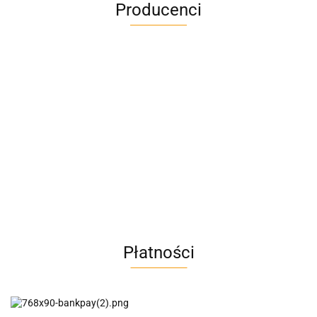
Producenci
A4M
AC BlueLine
Płatności
AC EasyLine